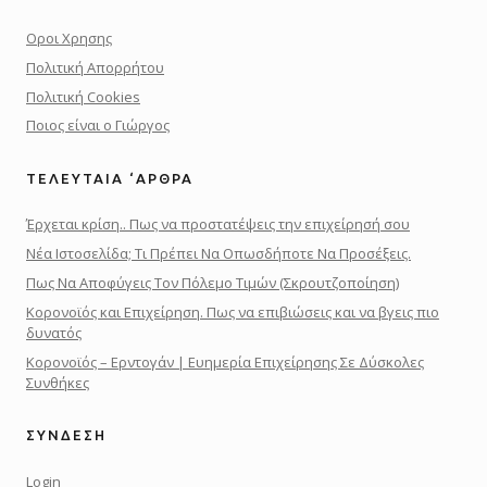
Οροι Χρησης
Πολιτική Απορρήτου
Πολιτική Cookies
Ποιος είναι ο Γιώργος
ΤΕΛΕΥΤΑΊΑ ‘ΑΡΘΡΑ
Έρχεται κρίση.. Πως να προστατέψεις την επιχείρησή σου
Νέα Ιστοσελίδα; Τι Πρέπει Να Οπωσδήποτε Να Προσέξεις.
Πως Να Αποφύγεις Τον Πόλεμο Τιμών (Σκρουτζοποίηση)
Κορονοϊός και Επιχείρηση. Πως να επιβιώσεις και να βγεις πιο
δυνατός
Κορονοϊός – Ερντογάν | Ευημερία Επιχείρησης Σε Δύσκολες
Συνθήκες
ΣΎΝΔΕΣΗ
Login