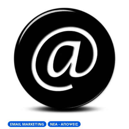
EMAIL MARKETING
ΝΈΑ - ΑΠΌΨΕΙΣ