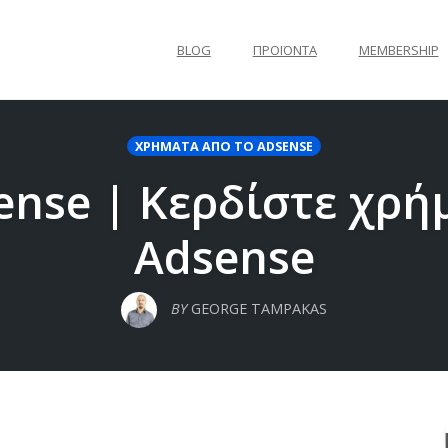
BLOG
ΠΡΟΪΌΝΤΑ
MEMBERSHIP
ΧΡΉΜΑΤΑ ΑΠΌ ΤΟ ADSENSE
ense | Κερδίστε χρή
Adsense
BY
GEORGE TAMPAKAS