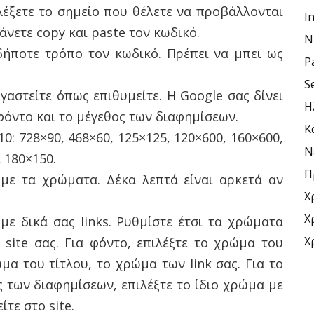
ιλέξετε το σημείο που θέλετε να προβάλλονται
I
κάνετε copy και paste τον κωδικό.
N
δήποτε τρόπο τον κωδικό. Πρέπει να μπει ως
P
S
ργαστείτε όπως επιθυμείτε. Η Google σας δίνει
Η
φόντο και το μέγεθος των διαφημίσεων.
Κ
0: 728×90, 468×60, 125×125, 120×600, 160×600,
Ν
ι 180×150.
Π
με τα χρώματα. Δέκα λεπτά είναι αρκετά αν
Χ
Χ
 με δικά σας links. Ρυθμίστε έτσι τα χρώματα
Χ
site σας. Για φόντο, επιλέξτε το χρώμα του
μα του τίτλου, το χρώμα των link σας. Για το
 των διαφημίσεων, επιλέξτε το ίδιο χρώμα με
τε στο site.