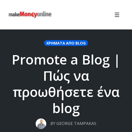
Toggle 
Skip
to
ΧΡΉΜΑΤΑ ΑΠΌ BLOG
content
Promote a Blog |
Πώς να
προωθήσετε ένα
blog
BY
GEORGE TAMPAKAS