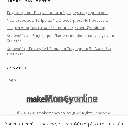
ΤΕΛΕΥΤΑΊΑ ‘ΑΡΘΡΑ
Έρχεται κρίση.. Πως να προστατέψεις την επιχείρησή σου
Νέα Ιστοσελίδα; Τι Πρέπει Να Οπωσδήποτε Να Προσέξεις.
Πως Να Αποφύγεις Τον Πόλεμο Τιμών (Σκρουτζοποίηση)
Κορονοϊός και Επιχείρηση. Πως να επιβιώσεις και να βγεις πιο
δυνατός
Κορονοϊός – Ερντογάν | Ευημερία Επιχείρησης Σε Δύσκολες
Συνθήκες
ΣΎΝΔΕΣΗ
Login
©2010-2018 makemoneyonline.gr. All Rights Reserved.
Χρησιμοποιούμε cookies για την καλύτερη δυνατή εμπειρία