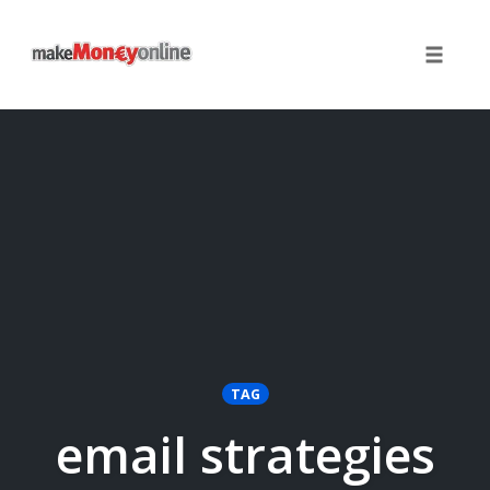
Toggle 
Skip
to
content
TAG
email strategies